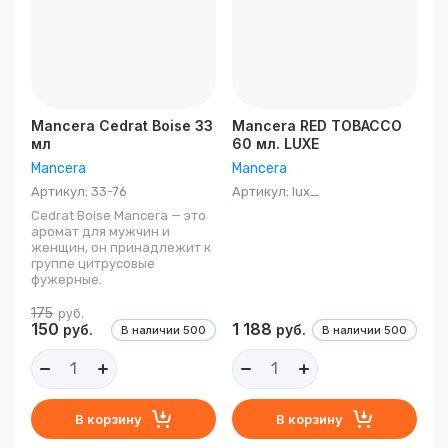
Название - А-Я
Mancera Cedrat Boise 33
Mancera RED TOBACCO
мл
60 мл. LUXE
Mancera
Mancera
Артикул:
33-76
Артикул:
lux_
Cedrat Boise Mancera — это
аромат для мужчин и
женщин, он принадлежит к
группе цитрусовые
фужерные.
175
руб.
150
1 188
руб.
руб.
В наличии
500
В наличии
500
В корзину
В корзину