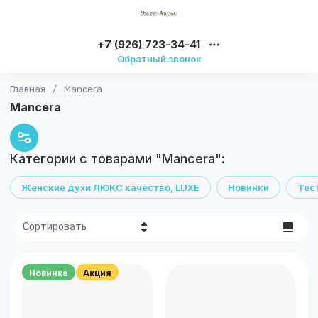
+7 (926) 723-34-41
Обратный звонок
Главная
/
Mancera
Mancera
Категории с товарами "Mancera":
Женские духи ЛЮКС качество, LUXE
Новинки
Тес
Сортировать
Цена - убывание
Новинка
Акция
Цена -
возрастание
Название - Я-А