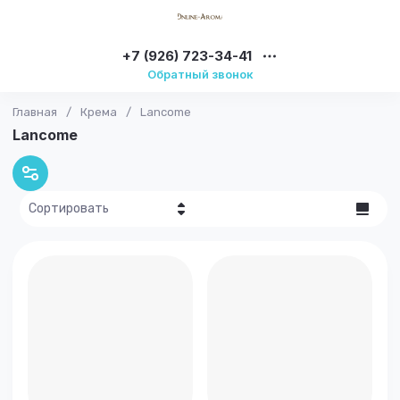
+7 (926) 723-34-41
Обратный звонок
Главная
/
Крема
/
Lancome
Lancome
Сортировать
Цена - убывание
Цена -
возрастание
Название - Я-А
Название - А-Я