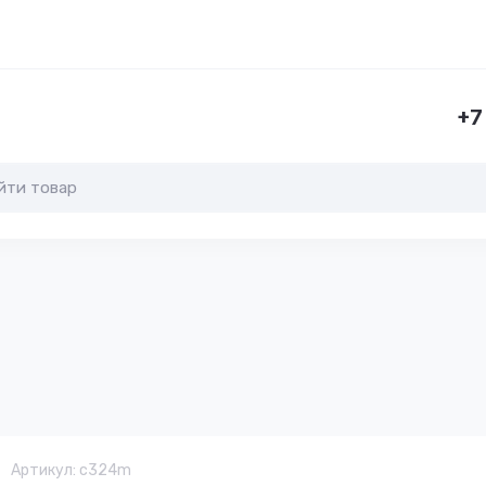
+7
Артикул:
c324m