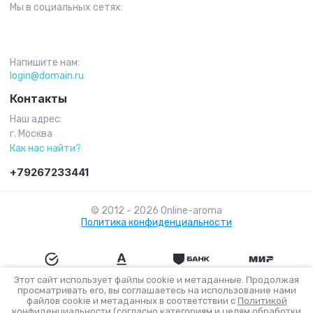
Мы в социальных сетях:
Напишите нам:
login@domain.ru
Контакты
Наш адрес:
г. Москва
Как нас найти?
+79267233441
© 2012 - 2026 Online-aroma
Политика конфиденциальности
Этот сайт использует файлы cookie и метаданные. Продолжая
просматривать его, вы соглашаетесь на использование нами
файлов cookie и метаданных в соответствии с
Политикой
new
online-aroma.ru —
создание интернет-магазина
, веб-студия
конфиденциальности
(согласно категориям и целям обработки